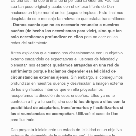
Es una lástima que el final de la película El Guerrero Pacífico
sea tan poco original y acabe con el exitoso triunfo de Dan
haciendo un triple mortal en los juegos olímpicos. Este final nos
despista de este mensaje tan relevante que estaba transmitiendo
.
Darnos cuenta que no es necesario renunciar a nuestros
sueños (de hecho los necesitamos para vivir), sino que tan
solo necesitamos profundizar en ellos
para no caer en las
redes del sufrimiento.
Antes explicaba que cuando nos obsesionamos con un objetivo
externo cargándolo de expectativas e ilusiones de felicidad y
bienestar, nos estamos
quedamos atrapadas en una red de
sufrimiento porque hacíamos depender esa felicidad de
circunstancias externas ajenas.
Sin embargo, si conseguimos
profundizar en nuestros sueños y desvincular la imagen externa
de los significados internos que en ella proyectamos
recuperamos la dirección de esos ensueños. Ellos ya no te
controlan a ti y a tu sentir, sino que
tú los diriges a ellos con la
posibilidad de adaptarlos, transformarlos y flexibilizarlos si
las circunstancias no acompañan
. Utilizaré el caso de Dan
para ilustrarlo.
Dan proyecta inicialmente un estado de felicidad en un objetivo
externo (la obtención de la medalla de oro). Un accidente le