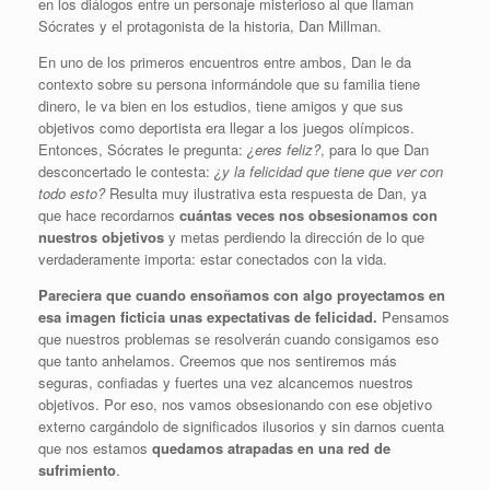
en los diálogos entre un personaje misterioso al que llaman
Sócrates y el protagonista de la historia, Dan Millman.
En uno de los primeros encuentros entre ambos, Dan le da
contexto sobre su persona informándole que su familia tiene
dinero, le va bien en los estudios, tiene amigos y que sus
objetivos como deportista era llegar a los juegos olímpicos.
Entonces, Sócrates le pregunta:
¿eres feliz?
, para lo que Dan
desconcertado le contesta:
¿y la felicidad que tiene que ver con
todo esto?
Resulta muy ilustrativa esta respuesta de Dan, ya
que hace recordarnos
cuántas veces nos obsesionamos con
nuestros objetivos
y metas perdiendo la dirección de lo que
verdaderamente importa: estar conectados con la vida.
Pareciera que cuando ensoñamos con algo proyectamos en
esa imagen ficticia unas expectativas de felicidad.
Pensamos
que nuestros problemas se resolverán cuando consigamos eso
que tanto anhelamos. Creemos que nos sentiremos más
seguras, confiadas y fuertes una vez alcancemos nuestros
objetivos. Por eso, nos vamos obsesionando con ese objetivo
externo cargándolo de significados ilusorios y sin darnos cuenta
que nos estamos
quedamos atrapadas en una red de
sufrimiento
.