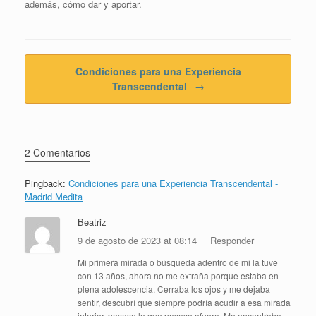
además, cómo dar y aportar.
Navegador de artículos
Condiciones para una Experiencia
Transcendental
→
2 Comentarios
Pingback:
Condiciones para una Experiencia Transcendental -
Madrid Medita
Beatriz
9 de agosto de 2023 at 08:14
Responder
Mi primera mirada o búsqueda adentro de mi la tuve
con 13 años, ahora no me extraña porque estaba en
plena adolescencia. Cerraba los ojos y me dejaba
sentir, descubrí que siempre podría acudir a esa mirada
interior, pasase lo que pasase afuera. Me encontraba